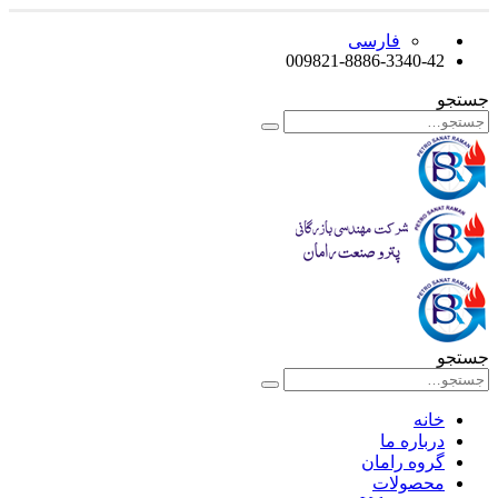
فارسی
009821-8886-3340-42
جستجو
جستجو
خانه
درباره ما
گروه رامان
محصولات