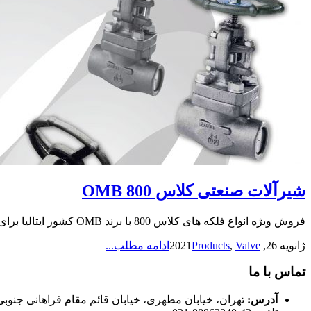
شیرآلات صنعتی کلاس 800 OMB
فروش ویژه انواع فلکه های کلاس 800 با برند OMB کشور ایتالیا برای اطلاع از نحوه فروش و اطلاعات دقیقتر با کارشناسان ما در ارتباط باشید ارتباط با ما مدیر بازرگانی Forged Steel فلکه...
ژانویه 26, 2021
Valve
,
Products
ادامه مطلب...
تماس با ما
آدرس:
تهران، خیابان مطهری، خیابان قائم مقام فراهانی جنوبی، کوچه 26، پلاک