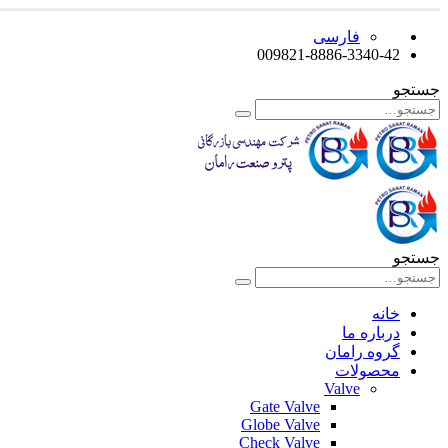
فارسی
009821-8886-3340-42
جستجو
جستجو
خانه
درباره ما
گروه رامان
محصولات
Valve
Gate Valve
Globe Valve
Check Valve