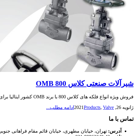
شیرآلات صنعتی کلاس 800 OMB
فروش ویژه انواع فلکه های کلاس 800 با برند OMB کشور ایتالیا برای اطلاع از نحوه فروش و اطلاعات دقیقتر با کارشناسان ما در ارتباط باشید ارتباط با ما مدیر بازرگانی Forged Steel فلکه...
ژانویه 26, 2021
Valve
,
Products
ادامه مطلب...
تماس با ما
آدرس:
تهران، خیابان مطهری، خیابان قائم مقام فراهانی جنوبی، کوچه 26، پلاک