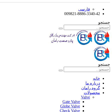
فارسی
009821-8886-3340-42
جستجو
جستجو
خانه
درباره ما
گروه رامان
محصولات
Valve
Gate Valve
Globe Valve
Check Valve