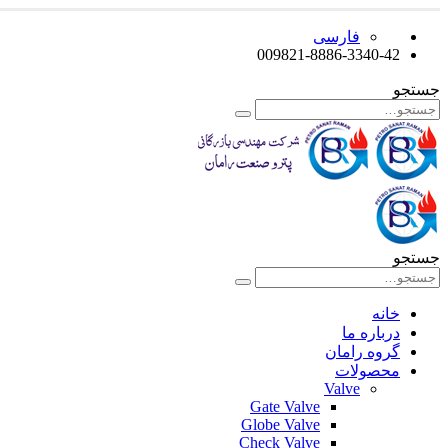
فارسی
009821-8886-3340-42
جستجو
جستجو
خانه
درباره ما
گروه رامان
محصولات
Valve
Gate Valve
Globe Valve
Check Valve