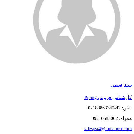
سلنا نعیمی
کارشناس فروش Piping
تلفن: 42-02188863340
همراه: 09216683062
salespsr4@ramanpsr.com