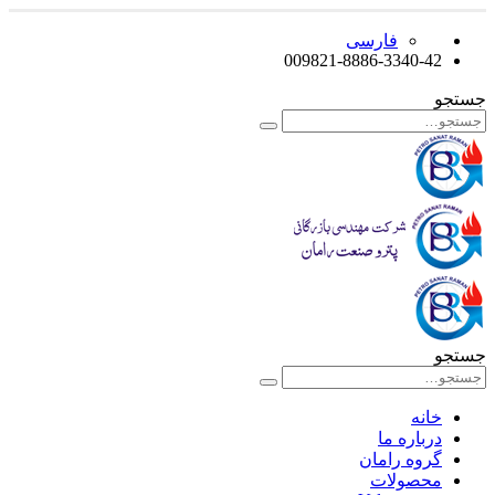
فارسی
009821-8886-3340-42
جستجو
جستجو
خانه
درباره ما
گروه رامان
محصولات