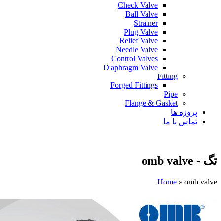
Check Valve
Ball Valve
Strainer
Plug Valve
Relief Valve
Needle Valve
Control Valves
Diaphragm Valve
Fitting
Forged Fittings
Pipe
Flange & Gasket
پروژه ها
تماس با ما
تگ - omb valve
Home
»
omb valve