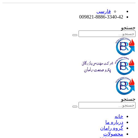
فارسی
009821-8886-3340-42
جستجو
جستجو
خانه
درباره ما
گروه رامان
محصولات