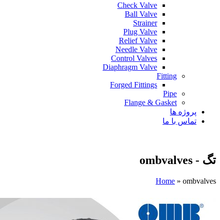
Check Valve
Ball Valve
Strainer
Plug Valve
Relief Valve
Needle Valve
Control Valves
Diaphragm Valve
Fitting
Forged Fittings
Pipe
Flange & Gasket
پروژه ها
تماس با ما
تگ - ombvalves
Home
»
ombvalves