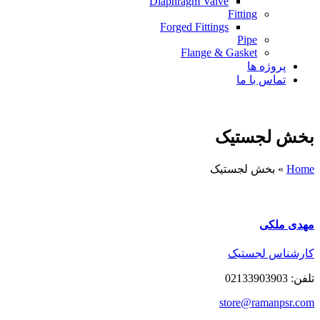
Diaphragm Valve
Fitting
Forged Fittings
Pipe
Flange & Gasket
پروژه ها
تماس با ما
بخش لجستیک
Home
»
بخش لجستیک
مهدی ملکی
کارشناس لجستیک
تلفن: 02133903903
store@ramanpsr.com