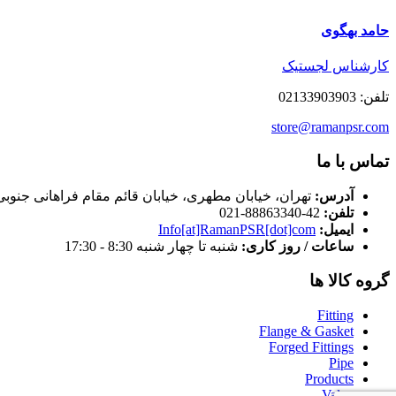
حامد بهگوی
کارشناس لجستیک
تلفن: 02133903903
store@ramanpsr.com
تماس با ما
آدرس:
تهران، خیابان مطهری، خیابان قائم مقام فراهانی جنوبی، کوچه 26، پلاک
تلفن:
42-88863340-021
ایمیل:
Info[at]RamanPSR[dot]com
ساعات / روز کاری:
شنبه تا چهار شنبه 8:30 - 17:30
گروه کالا ها
Fitting
Flange & Gasket
Forged Fittings
Pipe
Products
Valve