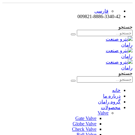
فارسی
009821-8886-3340-42
جستجو
جستجو
خانه
درباره ما
گروه رامان
محصولات
Valve
Gate Valve
Globe Valve
Check Valve
Ball Valve